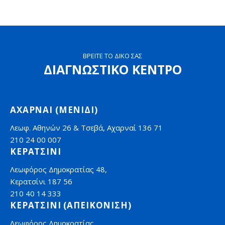
on
on
on
Facebook
Twitter
LinkedIn
ΒΡΕΙΤΕ ΤΟ ΔΙΚΟ ΣΑΣ
ΔΙΑΓΝΩΣΤΙΚΟ ΚΕΝΤΡΟ
ΑΧΑΡΝΑΙ (ΜΕΝΙΔΙ)
Λεωφ. Αθηνών 26 & Τσεβά, Αχαρναί 136 71
210 24 00 007
ΚΕΡΑΤΣΙΝΙ
Λεωφόρος Δημοκρατίας 48,
Κερατσίνι 187 56
210 40 14 333
ΚΕΡΑΤΣΙΝΙ (ΑΠΕΙΚΟΝΙΣΗ)
Λεωφόρος Δημοκρατίας