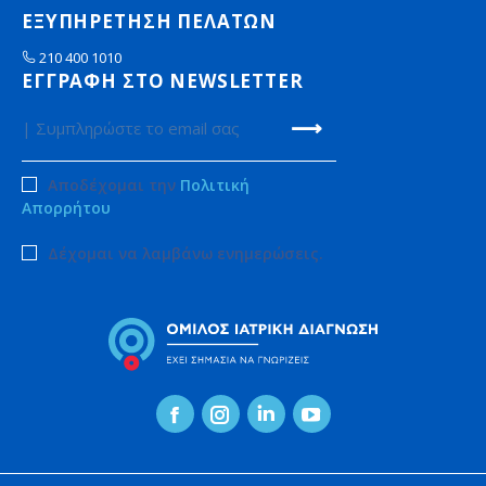
ΕΞΥΠΗΡΕΤΗΣΗ ΠΕΛΑΤΩΝ
210 400 1010
ΕΓΓΡΑΦΗ ΣΤΟ NEWSLETTER
Αποδέχομαι την
Πολιτική
Απορρήτου
Δέχομαι να λαμβάνω ενημερώσεις.
Facebook
Instagram
Linkedin
YouTube
page
page
page
page