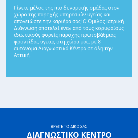
Γίνετε μέλος της πιο δυναμικής ομάδας στον
χώρο της παροχής υπηρεσιών υγείας και
απογειώστε την καριέρα σας! Ο Όμιλος Ιατρική
Διάγνωση αποτελεί έναν από τους κορυφαίους
ιδιωτικούς φορείς παροχής πρωτοβάθμιας
φροντίδας υγείας στη χώρα μας, με 8
αυτόνομα Διαγνωστικά Κέντρα σε όλη την
Αττική.
ΒΡΕΙΤΕ ΤΟ ΔΙΚΟ ΣΑΣ
ΔΙΑΓΝΩΣΤΙΚΟ ΚΕΝΤΡΟ