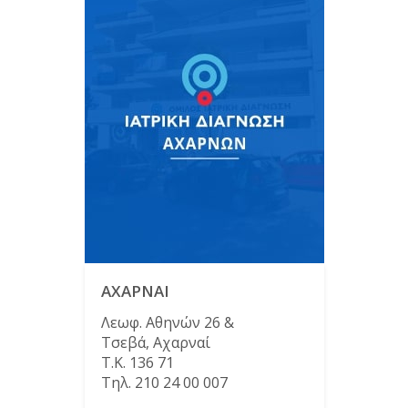
ΑΧΑΡΝΑΙ
Λεωφ. Αθηνών 26 &
Τσεβά, Αχαρναί
Τ.Κ. 136 71
Τηλ. 210 24 00 007