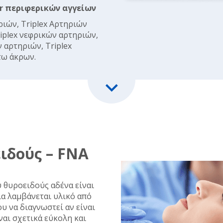
r περιφερικών αγγείων
ιών, Triplex Aρτηριών
iplex νεφρικών αρτηριών,
ν αρτηριών, Triplex
τω άκρων.
ιδούς – FNA
 θυροειδούς αδένα είναι
ία λαμβάνεται υλικό από
υ να διαγνωστεί αν είναι
ναι σχετικά εύκολη και