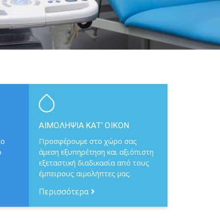
ΑΙΜΟΛΗΨΙΑ ΚΑΤ’ ΟΙΚΟΝ
ιο
Προσφέρουμε στο χώρο σας
ό
άμεση εξυπηρέτηση και αξιόπιστη
εξεταστική διαδικασία από τους
έμπειρους αιμολήπτες μας.
Περισσότερα