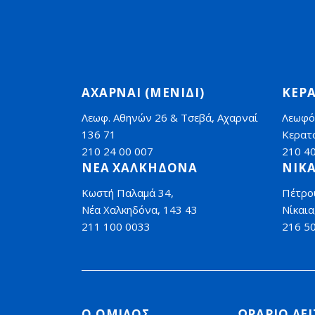
ΑΧΑΡΝΑΙ (ΜΕΝΙΔΙ)
ΚΕΡΑ
Λεωφ. Αθηνών 26 & Τσεβά, Αχαρναί
Λεωφό
136 71
Κερατσ
210 24 00 007
210 4
ΝΕΑ ΧΑΛΚΗΔΟΝΑ
ΝΙΚΑ
Κωστή Παλαμά 34,
Πέτρο
Νέα Χαλκηδόνα, 143 43
Νίκαια
211 100 0033
216 5
Ο ΟΜΙΛΟΣ
ΩΡΑΡΙΟ ΛΕ