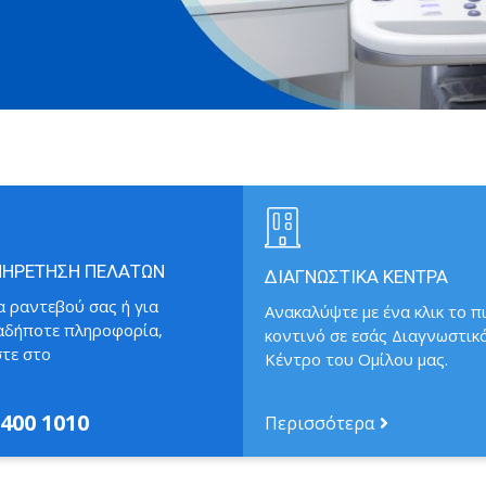
ΠΗΡΕΤΗΣΗ ΠΕΛΑΤΩΝ
ΔΙΑΓΝΩΣΤΙΚΑ ΚΕΝΤΡΑ
α ραντεβού σας ή για
Ανακαλύψτε με ένα κλικ το π
αδήποτε πληροφορία,
κοντινό σε εσάς Διαγνωστικ
στε στο
Κέντρο του Ομίλου μας.
 400 1010
Περισσότερα