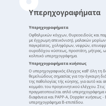
Υπερηχογραφήματα
Υπερηχογραφήματα
Οφθαλμικών κόγχων, Θυρεοειδούς και πα
με έγχρωμη απεικόνιση), μαλακών μορίων,
παγκρέατος, χοληφόρων, νεφρών, επινεφ
ουροδόχου κύστεως, προστάτη, μήτρας, 
κολπικό υπερηχογράφημα.
Υπερηχογραφήματα κυήσεως
Ο υπερηχογραφικός έλεγχος καθ’ όλη τη δι
θεμελιώδους σημασίας για την έγκαιρη δ
της παθολογίας τής κύησης, για αυτό και 
κομμάτι του προγεννητικού ελέγχου. Στις
πραγματοποιείται απλό υπερηχογράφημα 
διαφάνεια και PAPP-A, Doppler κυήσεως -
υπερηχογράφημα Β-επιπέδου.