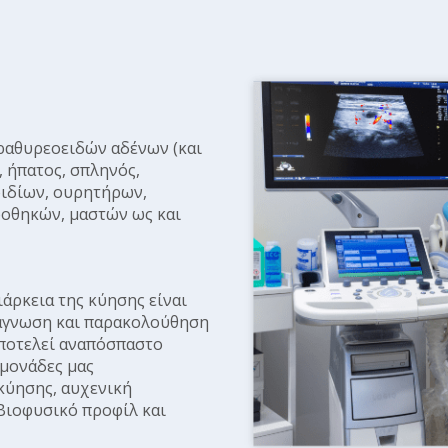
ραθυρεοειδών αδένων (και
 ήπατος, σπληνός,
ριδίων, ουρητήρων,
ωοθηκών, μαστών ως και
άρκεια της κύησης είναι
ιάγνωση και παρακολούθηση
αποτελεί αναπόσπαστο
 μονάδες μας
κύησης, αυχενική
 Βιοφυσικό προφίλ και