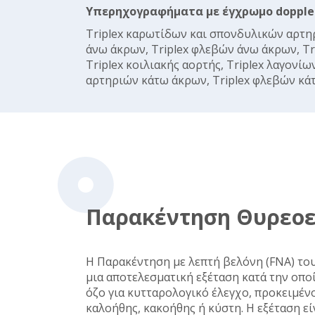
Υπερηχογραφήματα με έγχρωμο dopple
Triplex καρωτίδων και σπονδυλικών αρτηρ
άνω άκρων, Triplex φλεβών άνω άκρων, Tr
Triplex κοιλιακής αορτής, Triplex λαγονίω
αρτηριών κάτω άκρων, Triplex φλεβών κά
Παρακέντηση Θυρεοε
Η Παρακέντηση με λεπτή βελόνη (FNA) του
μια αποτελεσματική εξέταση κατά την οπο
όζο για κυτταρολογικό έλεγχο, προκειμένο
καλοήθης, κακοήθης ή κύστη. Η εξέταση εί