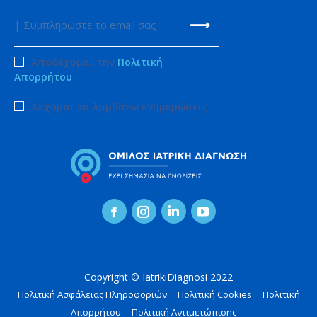
Αποδέχομαι την
Πολιτική
Απορρήτου
Δέχομαι να λαμβάνω ενημερώσεις.
Facebook
Instagram
Linkedin
YouTube
page
page
page
page
opens
opens
opens
opens
Copyright © IatrikiDiagnosi 2022
in
in
in
in
Πολιτική Ασφάλειας Πληροφοριών
Πολιτική Cookies
Πολιτική
new
new
new
new
Απορρήτου
Πολιτική Αντιμετώπισης