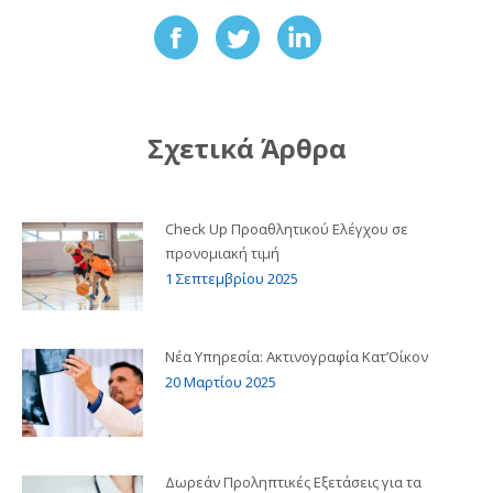
Share
Share
Share
on
on
on
Facebook
Twitter
LinkedIn
Σχετικά Άρθρα
Check Up Προαθλητικού Ελέγχου σε
προνομιακή τιμή
1 Σεπτεμβρίου 2025
Νέα Υπηρεσία: Ακτινογραφία Κατ’Οίκον
20 Μαρτίου 2025
Δωρεάν Προληπτικές Εξετάσεις για τα