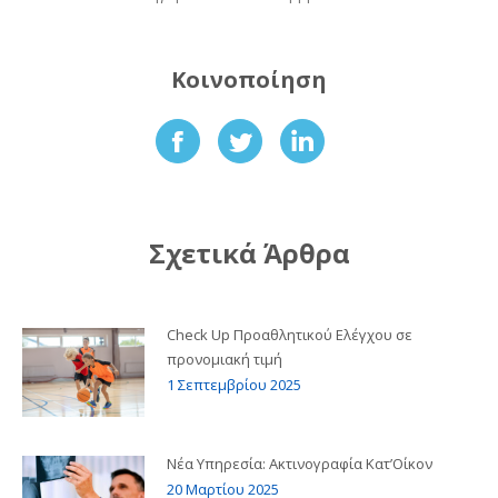
Κοινοποίηση
Share
Share
Share
on
on
on
Facebook
Twitter
LinkedIn
Σχετικά Άρθρα
Check Up Προαθλητικού Ελέγχου σε
προνομιακή τιμή
1 Σεπτεμβρίου 2025
Νέα Υπηρεσία: Ακτινογραφία Κατ’Οίκον
20 Μαρτίου 2025