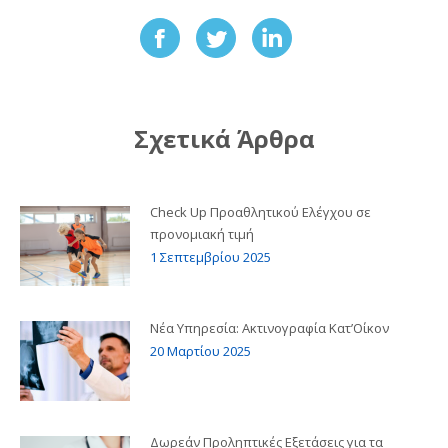
Share
Share
Share
on
on
on
Facebook
Twitter
LinkedIn
Σχετικά Άρθρα
Check Up Προαθλητικού Ελέγχου σε
προνομιακή τιμή
1 Σεπτεμβρίου 2025
Νέα Υπηρεσία: Ακτινογραφία Κατ’Οίκον
20 Μαρτίου 2025
Δωρεάν Προληπτικές Εξετάσεις για τα