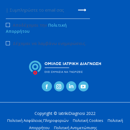
Αποδέχομαι την
Πολιτική
Απορρήτου
Δέχομαι να λαμβάνω ενημερώσεις.
Facebook
Instagram
Linkedin
YouTube
page
page
page
page
opens
opens
opens
opens
Copyright © IatrikiDiagnosi 2022
in
in
in
in
Πολιτική Ασφάλειας Πληροφοριών
Πολιτική Cookies
Πολιτική
new
new
new
new
Απορρήτου
Πολιτική Αντιμετώπισης