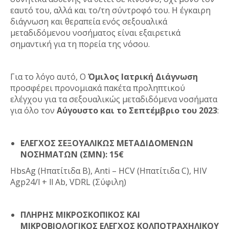
εαυτό του, αλλά και το/τη σύντροφό του. Η έγκαιρη
διάγνωση και θεραπεία ενός σεξουαλικά
μεταδιδόμενου νοσήματος είναι εξαιρετικά
σημαντική για τη πορεία της νόσου.
Για το λόγο αυτό, Ο
Όμιλος Ιατρική Διάγνωση
προσφέρει προνομιακά πακέτα προληπτικού
ελέγχου για τα σεξουαλικώς μεταδιδόμενα νοσήματα
για όλο τον
Αύγουστο και το Σεπτέμβριο του 2023
:
ΕΛΕΓΧΟΣ ΣΕΞΟΥΑΛΙΚΩΣ ΜΕΤΑΔΙΔΟΜΕΝΩΝ
ΝΟΣΗΜΑΤΩΝ (ΣΜΝ): 15€
HbsAg (Ηπατίτιδα Β), Anti – HCV (Ηπατίτιδα C), HIV
Αgp24/l + ll Ab, VDRL (Σύφιλη)
ΠΛΗΡΗΣ ΜΙΚΡΟΣΚΟΠΙΚΟΣ ΚΑΙ
ΜΙΚΡΟΒΙΟΛΟΓΙΚΟΣ ΕΛΕΓΧΟΣ ΚΟΛΠΟΤΡΑΧΗΛΙΚΟΥ