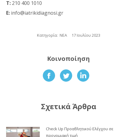
Τ:
210 400 1010
E:
info@iatrikidiagnosi.gr
Κατηγορία:
ΝΕΑ
17 Ιουλίου 2023
Κοινοποίηση
Share
Share
Share
on
on
on
Facebook
Twitter
LinkedIn
Σχετικά Άρθρα
Check Up Προαθλητικού Ελέγχου σε
προνομιακή τιμή