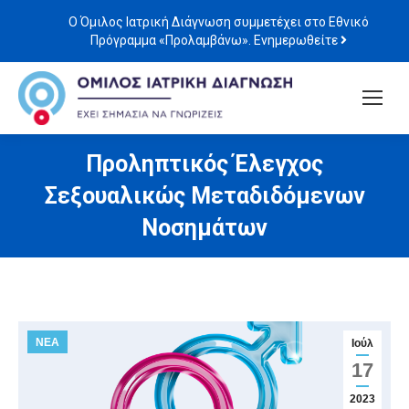
Ο Όμιλος Ιατρική Διάγνωση συμμετέχει στο Εθνικό
Πρόγραμμα «Προλαμβάνω». Ενημερωθείτε
Προληπτικός Έλεγχος
Σεξουαλικώς Μεταδιδόμενων
Νοσημάτων
ΝΕΑ
Ιούλ
17
2023