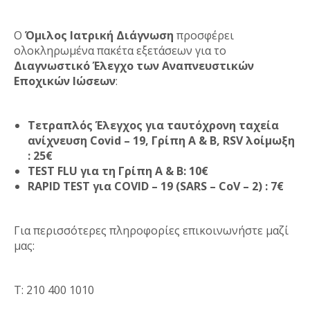
Ο
Όμιλος Ιατρική Διάγνωση
προσφέρει
ολοκληρωμένα πακέτα εξετάσεων για το
Διαγνωστικό Έλεγχο των Αναπνευστικών
Εποχικών Ιώσεων
:
Τετραπλός Έλεγχος για ταυτόχρονη ταχεία
ανίχνευση Covid – 19, Γρίπη Α & Β, RSV λοίμωξη
: 25€
TEST FLU για τη Γρίπη Α & Β: 10€
RAPID TEST
για
COVID – 19 (SARS – CoV – 2) : 7€
Για περισσότερες πληροφορίες επικοινωνήστε μαζί
μας:
Τ: 210 400 1010