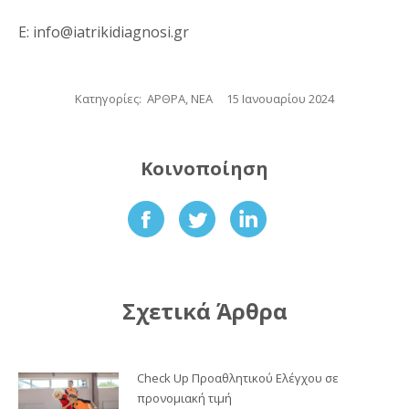
Ε: info@iatrikidiagnosi.gr
Κατηγορίες:
ΑΡΘΡΑ
,
ΝΕΑ
15 Ιανουαρίου 2024
Κοινοποίηση
Share
Share
Share
on
on
on
Facebook
Twitter
LinkedIn
Σχετικά Άρθρα
Check Up Προαθλητικού Ελέγχου σε
προνομιακή τιμή