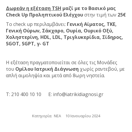
Δωρεάν η εξέταση
TSH
μαζί με το Βασικό μας
Check
Up
Προληπτικού Ελέγχου
στην τιμή των
25€
Το check up περιλαμβάνει:
Γενική Αίματος, ΤΚΕ,
Γενική Ούρων, Σάκχαρο, Ουρία, Ουρικό Οξύ,
Χοληστερίνη, HDL, LDL, Τριγλυκερίδια, Σίδηρος,
SGOT, SGPT, γ- GT
Η εξέταση πραγματοποιείται σε όλες τις Μονάδες
του
Ομίλου Ιατρική Διάγνωση
χωρίς ραντεβού, με
απλή αιμοληψία και μετά από 8ωρη νηστεία.
Τ: 210 400 10 10 Ε: info@iatrikidiagnosi.gr
Κατηγορία:
ΝΕΑ
10 Ιανουαρίου 2024