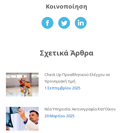
Κοινοποίηση
Share
Share
Share
on
on
on
Facebook
Twitter
LinkedIn
Σχετικά Άρθρα
Check Up Προαθλητικού Ελέγχου σε
προνομιακή τιμή
1 Σεπτεμβρίου 2025
Νέα Υπηρεσία: Ακτινογραφία Κατ’Οίκον
20 Μαρτίου 2025