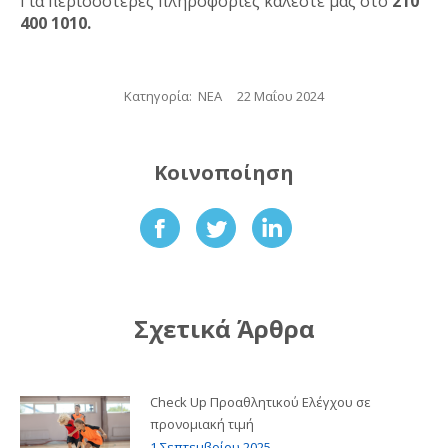
Για περισσότερες πληροφορίες καλέστε μας στο
210
400 1010.
Κατηγορία:
ΝΕΑ
22 Μαΐου 2024
Κοινοποίηση
Share
Share
Share
on
on
on
Facebook
Twitter
LinkedIn
Σχετικά Άρθρα
Check Up Προαθλητικού Ελέγχου σε
προνομιακή τιμή
1 Σεπτεμβρίου 2025