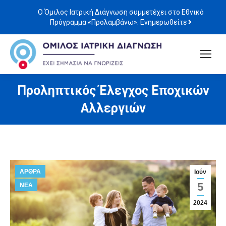
Ο Όμιλος Ιατρική Διάγνωση συμμετέχει στο Εθνικό
Πρόγραμμα «Προλαμβάνω». Ενημερωθείτε
Προληπτικός Έλεγχος Εποχικών
Αλλεργιών
ΑΡΘΡΑ
Ιούν
5
ΝΕΑ
2024