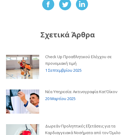
Share
Share
Share
on
on
on
Facebook
Twitter
LinkedIn
Σχετικά Άρθρα
Check Up Προαθλητικού Ελέγχου σε
προνομιακή τιμή
1 Σεπτεμβρίου 2025
Νέα Υπηρεσία: Ακτινογραφία Κατ’Οίκον
20 Μαρτίου 2025
Δωρεάν Προληπτικές Εξετάσεις για τα
Καρδιαγγειακά Νοσήματα από τον Όμιλο