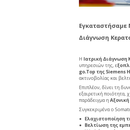
Εγκαταστήσαμε 
Διάγνωση Κερατ
Η
Ιατρική Διάγνωση 
υπηρεσιών της, ε
ξοπλ
go.Top
της Siemens H
ακτινοβολίας και βελτ
Επιπλέον, δίνει τη δυ
εξαιρετική ποιότητα, 
παράδειγμα η
Αξονική
Συγκεκριμένα ο
Somat
Ελαχιστοποίηση τ
Βελτίωση της εμπε