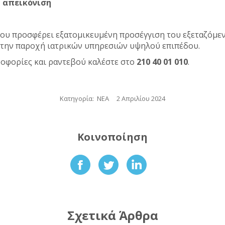
 απεικόνιση
που προσφέρει εξατομικευμένη προσέγγιση του εξεταζόμε
α την παροχή ιατρικών υπηρεσιών υψηλού επιπέδου.
ροφορίες και ραντεβού καλέστε στο
210 40 01 010
.
Κατηγορία:
ΝΕΑ
2 Απριλίου 2024
Κοινοποίηση
Share
Share
Share
on
on
on
Facebook
Twitter
LinkedIn
Σχετικά Άρθρα