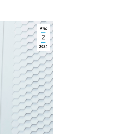
Απρ
2
2024