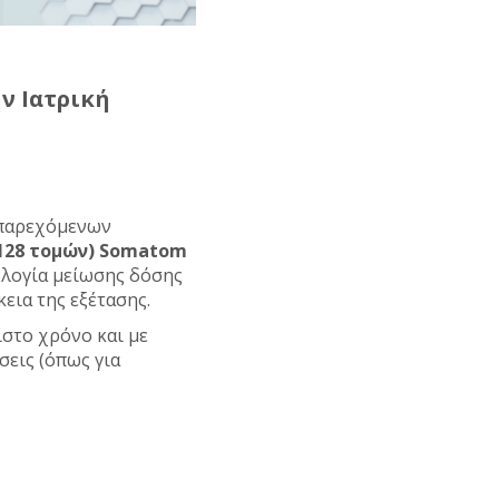
ν Ιατρική
 παρεχόμενων
128 τομών)
Somatom
ολογία μείωσης δόσης
εια της εξέτασης.
ιστο χρόνο και με
εις (όπως για