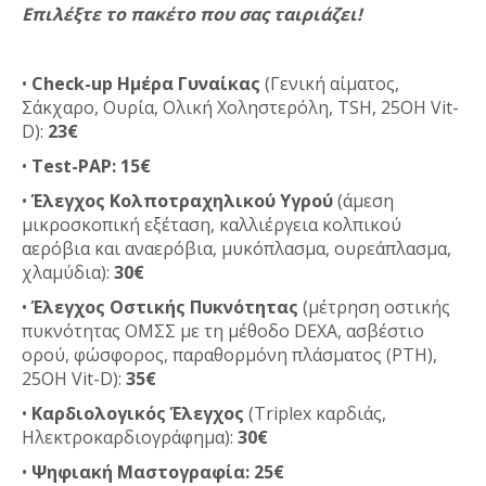
Επιλέξτε το πακέτο που σας ταιριάζει!
•
Check-up Ημέρα Γυναίκας
(Γενική αίματος,
Σάκχαρο, Ουρία, Ολική Χοληστερόλη, TSH, 25OH Vit-
D):
23€
•
Test-PAP: 15€
•
Έλεγχος Κολποτραχηλικού Υγρού
(άμεση
μικροσκοπική εξέταση, καλλιέργεια κολπικού
αερόβια και αναερόβια, μυκόπλασμα, ουρεάπλασμα,
χλαμύδια):
30€
•
Έλεγχος Οστικής Πυκνότητας
(μέτρηση οστικής
πυκνότητας ΟΜΣΣ με τη μέθοδο DEXA, ασβέστιο
ορού, φώσφορος, παραθορμόνη πλάσματος (PTH),
25OH Vit-D):
35€
•
Καρδιολογικός Έλεγχος
(Triplex καρδιάς,
Ηλεκτροκαρδιογράφημα):
30€
•
Ψηφιακή Μαστογραφία: 25€