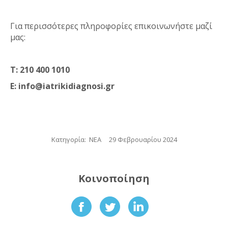
Για περισσότερες πληροφορίες επικοινωνήστε μαζί
μας:
Τ: 210 400 1010
Ε: info@iatrikidiagnosi.gr
Κατηγορία:
ΝΕΑ
29 Φεβρουαρίου 2024
Κοινοποίηση
Share
Share
Share
on
on
on