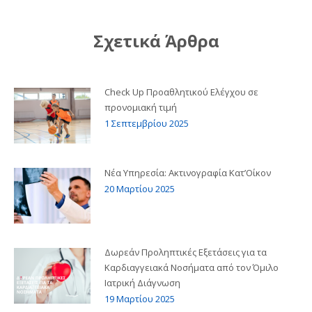
Facebook
Twitter
LinkedIn
Σχετικά Άρθρα
Check Up Προαθλητικού Ελέγχου σε
προνομιακή τιμή
1 Σεπτεμβρίου 2025
Νέα Υπηρεσία: Ακτινογραφία Κατ’Οίκον
20 Μαρτίου 2025
Δωρεάν Προληπτικές Εξετάσεις για τα
Καρδιαγγειακά Νοσήματα από τον Όμιλο
Ιατρική Διάγνωση
19 Μαρτίου 2025